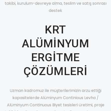
takibi, kurulum-devreye alma, teslim ve satış sonrası
destek
KRT
ALÜMİNYUM
ERGİTME
ÇÖZÜMLERİ
Uzman kadromuz ile müşterilerimizin arzu ettiği
kapasitelerde Alüminyum Continious Levha /
Alüminyum Continuous Biyet tesisleri üretimi, proje