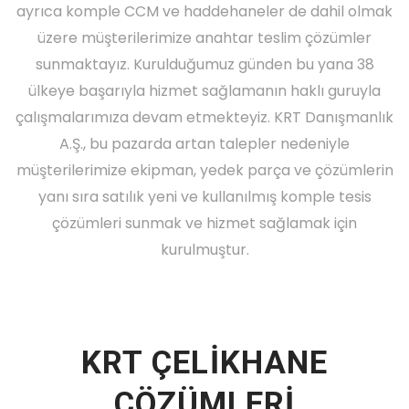
ayrıca komple CCM ve haddehaneler de dahil olmak
üzere müşterilerimize anahtar teslim çözümler
sunmaktayız. Kurulduğumuz günden bu yana 38
ülkeye başarıyla hizmet sağlamanın haklı guruyla
çalışmalarımıza devam etmekteyiz. KRT Danışmanlık
A.Ş., bu pazarda artan talepler nedeniyle
müşterilerimize ekipman, yedek parça ve çözümlerin
yanı sıra satılık yeni ve kullanılmış komple tesis
çözümleri sunmak ve hizmet sağlamak için
Nashid Martines
kurulmuştur.
Konne Backfield
Hackson Willingham
Konne Backfield
DIRECTOR
DESIGNER
DEVELOPER
MANAGER
KRT ÇELİKHANE
ÇÖZÜMLERİ