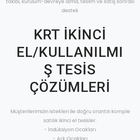
takibi, kurulum-devreye alma, teslim ve satış sonrası
destek
KRT İKİNCİ
EL/KULLANILMI
Ş TESİS
ÇÖZÜMLERİ
Müşterilerimizin istekleri ile doğru orantılı komple
satılık ikinci el tesisler.
- İndüksiyon Ocakları
- Ark Ocakları