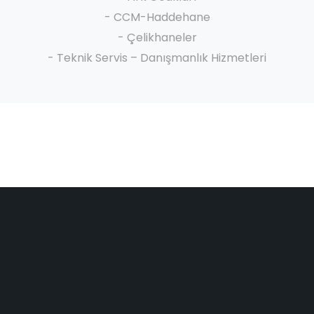
- CCM-Haddehane
- Çelikhaneler
- Teknik Servis – Danışmanlık Hizmetleri